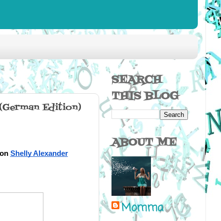
SEARCH
THIS BLOG
 (German Edition)
ABOUT ME
on 
Shelly Alexander
Momma