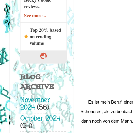
reviews.
See more...
Top 20% based
on reading
volume
BLOG
ARCHIVE
November
Es ist mein Beruf, eine
2024
(56)
Schöneres, als zu beobacht
October 2024
dann noch von dem Mann, v
(94)