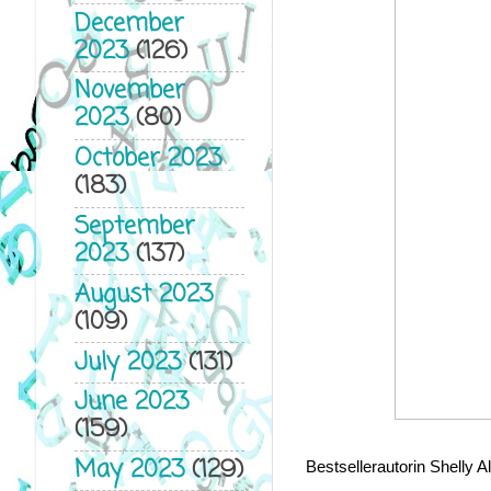
December
2023
(126)
November
2023
(80)
October 2023
(183)
September
2023
(137)
August 2023
(109)
July 2023
(131)
June 2023
(159)
May 2023
(129)
Bestsellerautorin Shelly A