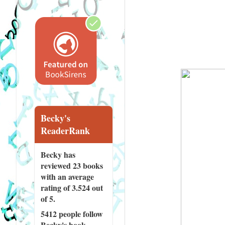
Becky's
ReaderRank
Becky has
reviewed
23 books
with an average
rating of 3.524 out
of 5.
5412 people
follow
Becky's book