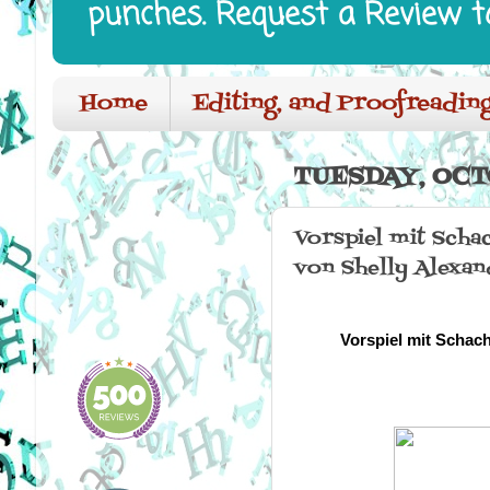
punches. Request a Review t
Home
Editing, and Proofreading
TUESDAY, OCTO
Vorspiel mit Scha
von Shelly Alexan
Vorspiel mit Schach