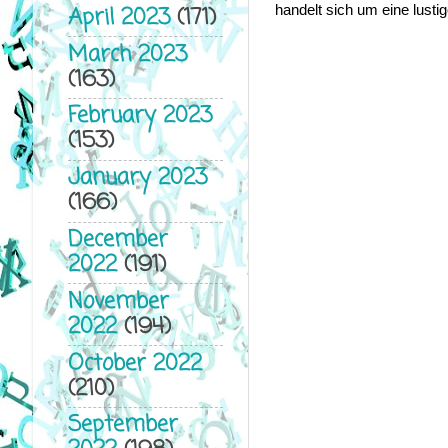
handelt sich um eine lust
April 2023
(171)
March 2023
(163)
February 2023
(153)
January 2023
(166)
December
2022
(191)
November
2022
(194)
October 2022
(210)
September