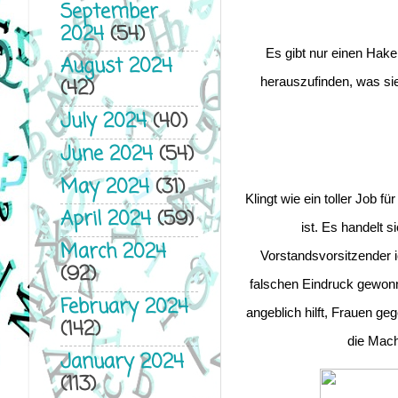
September
2024
(54)
Es gibt nur einen Hak
August 2024
herauszufinden, was si
(42)
July 2024
(40)
June 2024
(54)
May 2024
(31)
Klingt wie ein toller Job
April 2024
(59)
ist. Es handelt
March 2024
Vorstandsvorsitzender ic
(92)
falschen Eindruck gewonn
February 2024
angeblich hilft, Frauen geg
(142)
die Mach
January 2024
(113)