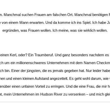
en. Manchmal suchen Frauen am falschen Ort. Manchmal benötigen Fr
e von einem Mann erwarten. Und da komme ich ins Spiel. Ich habe Ja
ergründen, was Frauen wollen. Ich meine, was sie wirklich wollen.
 für einen Kerl, oder? Ein Traumberuf. Und ganz besonders nachdem es
 sich um ein millionenschweres Unternehmen mit dem Namen Checkma
h bin. Einer der jüngsten, die es jemals gegeben hat. Nur leider habe
en und einen kleinen Aufstand angezettelt. Es geht wohl darum, wi
enüber einen unfairen Vorteil zu erringen. Und die eine Frau, die mir he
t, mein Unternehmen im Hudson River zu versenken – und mich gle